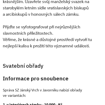
krásnějším. Uzavřete svůj manželský svazek na
starobylém letním sídle vratislavských biskupů
a arcibiskupů v honosných sálech zámku.
Přijďte se vyfotografovat při nejrůznějších
slavnostních příležitostech.
Věříme, že krásné a důstojné prostředí vytvoří tu
nejlepší kulisu k prožití této významné události.
Svatební obřady
Informace pro snoubence
Správa SZ Jánský Vrch v Javorníku nabízí obřady
ve variantách:
1. v interiérech zámku - 10 000,- Kč