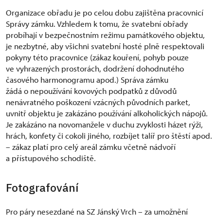
Organizace obřadu je po celou dobu zajištěna pracovnicí
Správy zámku. Vzhledem k tomu, že svatební obřady
probíhají v bezpečnostním režimu památkového objektu,
je nezbytné, aby všichni svatební hosté plně respektovali
pokyny této pracovnice (zákaz kouření, pohyb pouze
ve vyhrazených prostorách, dodržení dohodnutého
časového harmonogramu apod.) Správa zámku
žádá o nepoužívání kovových podpatků z důvodů
nenávratného poškození vzácných původních parket,
uvnitř objektu je zakázáno používání alkoholických nápojů.
Je zakázáno na novomanžele v duchu zvyklosti házet rýži,
hrách, konfety či cokoli jiného, rozbíjet talíř pro štěstí apod.
– zákaz platí pro celý areál zámku včetně nádvoří
a přístupového schodiště.
Fotografování
Pro páry nesezdané na SZ Jánský Vrch – za umožnění