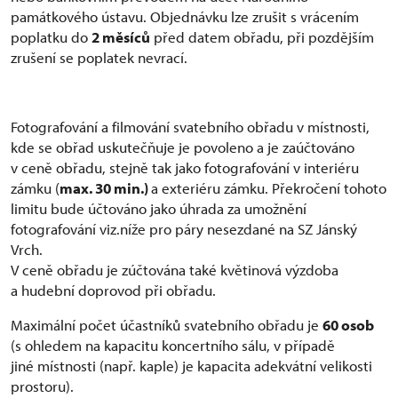
památkového ústavu. Objednávku lze zrušit s vrácením
poplatku do
2 měsíců
před datem obřadu, při pozdějším
zrušení se poplatek nevrací.
Fotografování a filmování svatebního obřadu v místnosti,
kde se obřad uskutečňuje je povoleno a je zaúčtováno
v ceně obřadu, stejně tak jako fotografování v interiéru
zámku (
max. 30 min.)
a exteriéru zámku. Překročení tohoto
limitu bude účtováno jako úhrada za umožnění
fotografování viz.níže pro páry nesezdané na SZ Jánský
Vrch.
V ceně obřadu je zúčtována také květinová výzdoba
a hudební doprovod při obřadu.
Maximální počet účastníků svatebního obřadu je
60 osob
(s ohledem na kapacitu koncertního sálu, v případě
jiné místnosti (např. kaple) je kapacita adekvátní velikosti
prostoru).