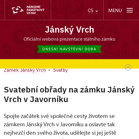
MENU
CS
Jánský Vrch
oficiální webová prezentace státního zámku
DNEŠNÍ NÁVŠTĚVNÍ DOBA
Zámek Jánský Vrch
Svatby
Svatební obřady na zámku Jánský
Vrch v Javorníku
Spojte začátek své společné cesty životem se
zámkem Jánský Vrch v Javorníku a oslavte tak
nejhezčí den svého života, udělejte si jej ještě