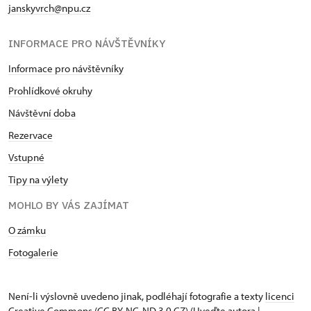
janskyvrch@npu.cz
INFORMACE PRO NÁVŠTĚVNÍKY
Informace pro návštěvníky
Prohlídkové okruhy
Návštěvní doba
Rezervace
Vstupné
Tipy na výlety
MOHLO BY VÁS ZAJÍMAT
O zámku
Fotogalerie
Není-li výslovně uvedeno jinak, podléhají fotografie a texty
licenci
Creative Commons
(CC BY-NC-ND 3.0 CZ) (Uveďte autora |