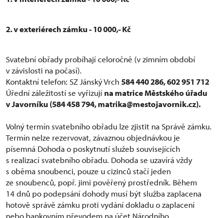
2. v exteriérech zámku - 10 000,- Kč
Svatební obřady probíhají celoročně (v zimním období
v závislosti na počasí).
Kontaktní telefon: SZ Jánský Vrch
584 440 286, 602 951 712
Úřední záležitostí se vyřizují
na matrice Městského úřadu
v Javorníku (584 458 794, matrika@mestojavornik.cz).
Volný termín svatebního obřadu lze zjistit na Správě zámku.
Termín nelze rezervovat, závaznou objednávkou je
písemná Dohoda o poskytnutí služeb souvisejících
s realizací svatebního obřadu. Dohoda se uzavírá vždy
s oběma snoubenci, pouze u cizinců stačí jeden
ze snoubenců, popř. jimi pověřený prostředník. Během
14 dnů po podepsání dohody musí být služba zaplacena
hotově správě zámku proti vydání dokladu o zaplacení
nebo bankovním převodem na účet Národního