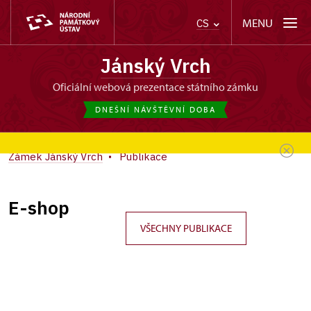
MENU
CS
Jánský Vrch
oficiální webová prezentace státního zámku
DNEŠNÍ NÁVŠTĚVNÍ DOBA
Zámek Jánský Vrch
Publikace
E-shop
VŠECHNY PUBLIKACE