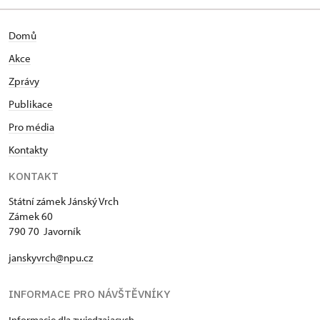
Domů
Akce
Zprávy
Publikace
Pro média
Kontakty
KONTAKT
Státní zámek Jánský Vrch
Zámek 60
790 70 Javorník
janskyvrch@npu.cz
INFORMACE PRO NÁVŠTĚVNÍKY