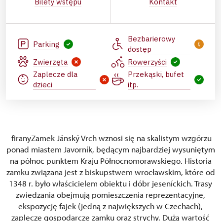
Bilety wstępu
Kontakt
Bezbarierowy
Parking
dostęp
Zwierzęta
Rowerzyści
Zaplecze dla
Przekąski, bufet
dzieci
itp.
firanyZamek Jánský Vrch wznosi się na skalistym wzgórzu
ponad miastem Javorník, będącym najbardziej wysuniętym
na północ punktem Kraju Północnomorawskiego. Historia
zamku związana jest z biskupstwem wrocławskim, które od
1348 r. było właścicielem obiektu i dóbr jeseníckich. Trasy
zwiedzania obejmują pomieszczenia reprezentacyjne,
ekspozycję fajek (jedną z największych w Czechach),
zaplecze gospodarcze zamku oraz strychy. Dużą wartość