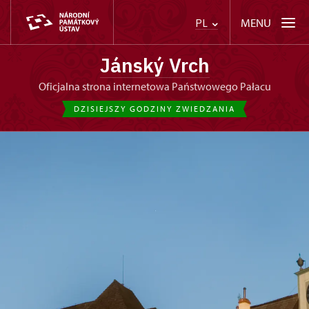
MENU
PL
Jánský Vrch
Oficjalna strona internetowa Państwowego Pałacu
DZISIEJSZY GODZINY ZWIEDZANIA