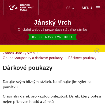
MENU
CS
Jánský Vrch
oficiální webová prezentace státního zámku
DNEŠNÍ NÁVŠTĚVNÍ DOBA
Zámek Jánský Vrch
Online vstupenky a dárkové poukazy
Dárkové poukazy
Dárkové poukazy
Darujte svým blízkým zážitek. Naplánujte jim výlet na
památku!
Originální dárek pro každou příležitost. Dárek, který potěší
nejen příznivce hradů a zámků.