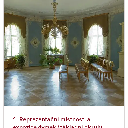
Držitel permanentky Na památky
zdarma
1. Reprezentační místnosti a
expozice dýmek (základní okruh)