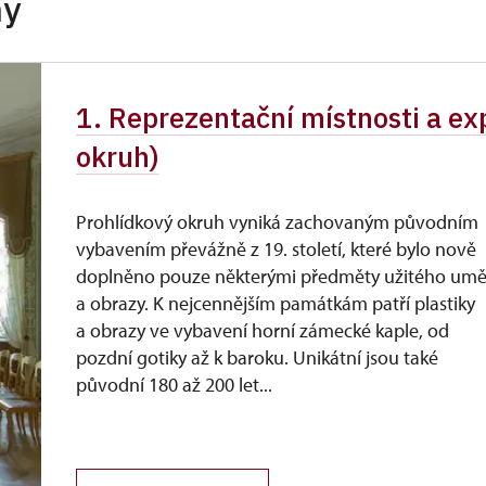
hy
ůkazu)
zdarma
1. Reprezentační místnosti a e
okruh)
Prohlídkový okruh vyniká zachovaným původním
vybavením převážně z 19. století, které bylo nově
doplněno pouze některými předměty užitého umě
a obrazy. K nejcennějším památkám patří plastiky
a obrazy ve vybavení horní zámecké kaple, od
pozdní gotiky až k baroku. Unikátní jsou také
původní 180 až 200 let...