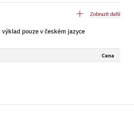
zdarma
Zobrazit další
zdarma
, výklad pouze v českém jazyce
soba na 10 dětí)
zdarma
ro celou skupinu min. 15 osob)
zdarma
Cena
neposkytuje se
neposkytuje se
zdarma
zdarma
íslušníci)
zdarma
zdarma