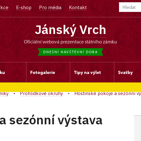
kce
E-shop
Pro média
Kontakt
Jánský Vrch
oficiální webová prezentace státního zámku
DNEŠNÍ NÁVŠTĚVNÍ DOBA
ku
Fotogalerie
Tipy na výlet
Svatby
níky
Prohlídkové okruhy
Hostinské pokoje a sezónní vý
a sezónní výstava