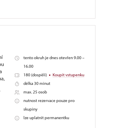
mí
tento okruh je dnes otevřen 9.00 –
ou
16.00
a
180 (dospělí)
Koupit vstupenku
na,
délka 30 minut
max. 25 osob
í
nutnost rezervace pouze pro
skupiny
lze uplatnit permanentku