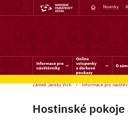
Novinky
A
Online
Informace pro
vstupenky
O zám
návštěvníky
a dárkové
poukazy
Zámek Jánský Vrch
Informace pro návštěv
Hostinské pokoje 