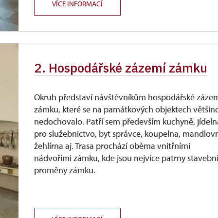
VÍCE INFORMACÍ
2. Hospodářské zázemí zámku
Okruh představí návštěvníkům hospodářské záze
zámku, které se na památkových objektech většin
nedochovalo. Patří sem především kuchyně, jídeln
pro služebnictvo, byt správce, koupelna, mandlov
žehlírna aj. Trasa prochází oběma vnitřními
nádvořími zámku, kde jsou nejvíce patrny stavebn
proměny zámku.