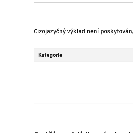
Děti (0 - 5 let)
Průvodce držitele průkazu ZTP/P
Cizojazyčný výklad není poskytován
Pedagogický dozor (pro školní skupiny 1 o
Průvodce organizované skupiny (1 osoba p
Kategorie
Karta zaměstnance s QR kódem MK ČR *
Průkaz ICOMOS *
Celoroční volné vstupenky vydané NPÚ
Jednorázové vstupenky vydané NPÚ
Průkaz zaměstnance NPÚ (+ až 3 rodinní př
Průkaz Náš člověk *