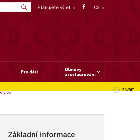
Plánujete výlet
CS
Obnovy
Pro děti
a restaurování
ZAVŘÍT
stava
Základní informace