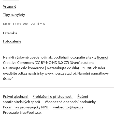
Vstupné
Tipy na výlety
MOHLO BY VÁS ZAJÍMAT
O zámku
Fotogalerie
Není-li výslovně uvedeno jinak, podléhají fotografie a texty
licenci
Creative Commons
(CC BY-NC-ND 3.0 CZ) (Uveďte autora |
Neužívejte dílo komerčně | Nezasahujte do díla). Při užití obsahu
uvádějte odkaz na stránky www.npu.cz a „zdroj: Národní památkový
ústav“
Právní ujednání
Prohlášení o přístupnosti
Řešení
spotřebitelských sporů
Všeobecné obchodní podmínky
Podmínky pro výpůjčky NPÚ
webeditor@npu.cz
Provozuje BluePool s.r.o.