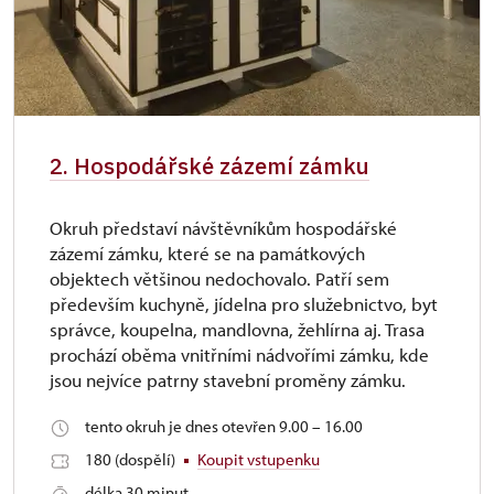
2. Hospodářské zázemí zámku
Okruh představí návštěvníkům hospodářské
zázemí zámku, které se na památkových
objektech většinou nedochovalo. Patří sem
především kuchyně, jídelna pro služebnictvo, byt
správce, koupelna, mandlovna, žehlírna aj. Trasa
prochází oběma vnitřními nádvořími zámku, kde
jsou nejvíce patrny stavební proměny zámku.
tento okruh je dnes otevřen 9.00 – 16.00
180 (dospělí)
Koupit vstupenku
délka 30 minut