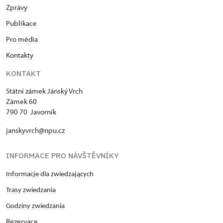
Zprávy
Publikace
Pro média
Kontakty
KONTAKT
Státní zámek Jánský Vrch
Zámek 60
790 70 Javorník
janskyvrch@npu.cz
INFORMACE PRO NÁVŠTĚVNÍKY
Informacje dla zwiedzających
Trasy zwiedzania
Godziny zwiedzania
Rezervace