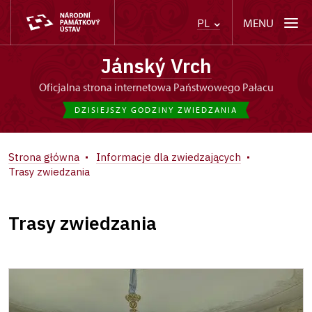
MENU
PL
Jánský Vrch
Oficjalna strona internetowa Państwowego Pałacu
DZISIEJSZY GODZINY ZWIEDZANIA
Strona główna
Informacje dla zwiedzających
Trasy zwiedzania
Trasy zwiedzania