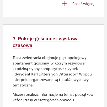
Pokaż więcej
zamknięte
5. 12.-6. 12.
sob.–ndz.
3. Pokoje gościnne i wystawa
9.00 – 15.00
czasowa
7. 12.-31. 12.
Trasa zwiedzania obejmuje pięciopokojowy
apartament gościnny, w którym rezydował
zamknięte
z rodziną słynny kompozytor, skrzypek
i dyrygent Karl Ditters von Dittersdorf. W lipcu
i sierpniu organizowane są tu także wystawy
2027
tematyczne.
Możesz znaleźć informacje na temat początków
1. 1.-24. 3.
każdej trasy w szczegółach obwodu.