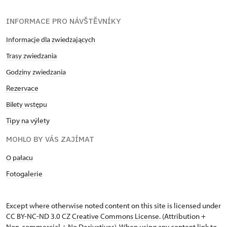
INFORMACE PRO NÁVŠTĚVNÍKY
Informacje dla zwiedzających
Trasy zwiedzania
Godziny zwiedzania
Rezervace
Bilety wstępu
Tipy na výlety
MOHLO BY VÁS ZAJÍMAT
O pałacu
Fotogalerie
Except where otherwise noted content on this site is licensed under
CC BY-NC-ND 3.0 CZ
Creative Commons License
. (Attribution +
Non-commercial + No Derivatives). When using any content link to