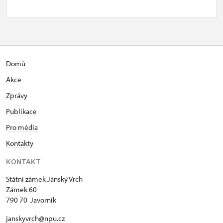
Domů
Akce
Zprávy
Publikace
Pro média
Kontakty
KONTAKT
Státní zámek Jánský Vrch
Zámek 60
790 70 Javorník
janskyvrch@npu.cz