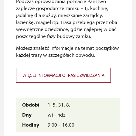
Podczas oprowadzania poznacie Państwo
7. 12.-31. 12.
zaplecze gospodarcze zamku – tj. kuchnię,
jadalnię dla służby, mieszkanie zarządcy,
łazienkę, magiel itp. Trasa przebiega przez oba
zamknięte
wewnętrzne dziedzińce, gdzie najlepiej widać
poszczególne fazy budowy zamku.
2027
Możesz znaleźć informacje na temat początków
każdej trasy w szczegółach obwodu.
1. 1.-24. 3.
WIĘCEJ INFORMACJI O TRASIE ZWIEDZANIA
zamknięte
1. 5.-31. 8.
wt.–ndz.
9.00 – 16.00