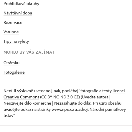
Prohlídkové okruhy
Návštěvní doba
Rezervace
Vstupné
Tipy na výlety
MOHLO BY VÁS ZAJÍMAT
O zámku
Fotogalerie
Není-li výslovně uvedeno jinak, podléhají fotografie a texty
licenci
Creative Commons
(CC BY-NC-ND 3.0 CZ) (Uveďte autora |
Neužívejte dílo komerčně | Nezasahujte do díla). Při užití obsahu
uvádějte odkaz na stránky www.npu.cz a „zdroj: Národní památkový
ústav“