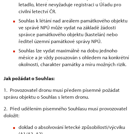
letadlo, které nevyžaduje registraci u Úřadu pro
civilní letectví ČR.
Souhlas k létání nad areálem památkového objektu
ve správě NPÚ může vydat na základě žádosti
správce památkového objektu (kastelán) nebo
ředitel územní památkové správy NPÚ.
Souhlas lze vydat maximálně na dobu jednoho
měsíce a je vždy posuzován s ohledem na konkrétní
okolnosti, charakter památky a míru možných rizik.
Jak požádat o Souhlas:
1. Provozovatel dronu musí předem písemně požádat
správu objektu o Souhlas s letem dronu.
2. Před udělením písemného Souhlasu musí provozovatel
doložit:
doklad o absolvování letecké způsobilosti/výcviku
(A1/A3, A2)