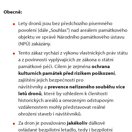
Obecně:
Lety dronů jsou bez předchozího písemného
povolení (dále „Souhlas“) nad areálem památkového
objektu ve správě Národního památkového ústavu
(NPÚ) zakázány.
Tento zákaz vychází z výkonu vlastnických práv státu
a z povinností vyplývajících ze zákona o státní
památkové péči. Cílem je zejména
ochrana
kulturních památek před rizikem poškození
,
zajištění jejich bezpečnosti pro
návštěvníky a
prevence neřízeného souběhu více
letů dronů
, které by vzhledem k členitosti
historických areálů a omezeným odstupovým
vzdálenostem mohly představovat reálné
ohrožení staveb i návštěvníků.
Za dron je považováno
jakékoliv
dálkově
ovládané bezpilotní letadlo, tedy i bezpilotní