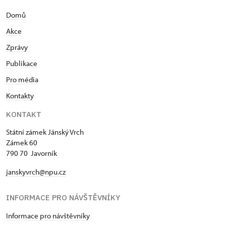
základě výběrového řízení kastelánkou SZ Jánský
Domů
Vrch v Javorníku.
Akce
Zprávy
Publikace
Pro média
Kontakty
KONTAKT
Státní zámek Jánský Vrch
Zámek 60
790 70 Javorník
janskyvrch@npu.cz
INFORMACE PRO NÁVŠTĚVNÍKY
Informace pro návštěvníky