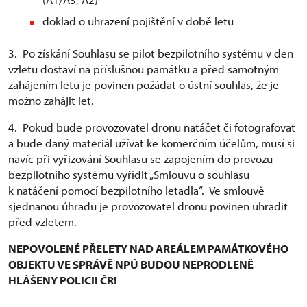
doklad o uhrazení pojištění v době letu
3. Po získání Souhlasu se pilot bezpilotního systému v den
vzletu dostaví na příslušnou památku a před samotným
zahájením letu je povinen požádat o ústní souhlas, že je
možno zahájit let.
4. Pokud bude provozovatel dronu natáčet či fotografovat
a bude daný materiál užívat ke komerčním účelům, musí si
navíc při vyřizování Souhlasu se zapojením do provozu
bezpilotního systému vyřídit „Smlouvu o souhlasu
k natáčení pomocí bezpilotního letadla“. Ve smlouvě
sjednanou úhradu je provozovatel dronu povinen uhradit
před vzletem.
NEPOVOLENÉ PŘELETY NAD AREÁLEM PAMÁTKOVÉHO
OBJEKTU VE SPRÁVĚ NPÚ BUDOU NEPRODLENĚ
HLÁŠENY POLICII ČR!