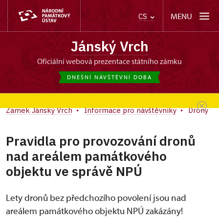
MENU
CS
Jánský Vrch
oficiální webová prezentace státního zámku
DNEŠNÍ NÁVŠTĚVNÍ DOBA
Zámek Jánský Vrch
Informace pro návštěvníky
Drony
Pravidla pro provozování dronů
nad areálem památkového
objektu ve správě NPÚ
Lety dronů bez předchozího povolení jsou nad
areálem památkového objektu NPÚ zakázány!