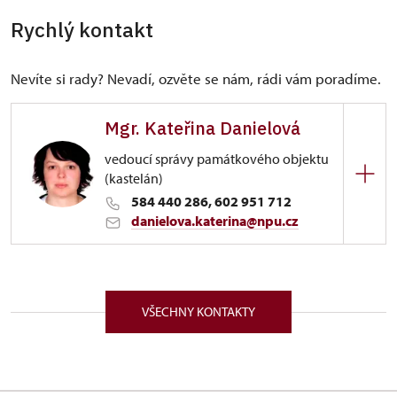
Rychlý kontakt
Nevíte si rady? Nevadí, ozvěte se nám, rádi vám poradíme.
Mgr. Kateřina Danielová
vedoucí správy památkového objektu
(kastelán)
584 440 286, 602 951 712
danielova.katerina@npu.cz
ÚPS v Kroměříži
Zámek 60/, Javorník, Jánský Vrch 79070
VŠECHNY KONTAKTY
Absolventka oboru historie a latinské filologie na
filozofické fakultě Univerzity Palackého v Olomouci.
Od. roku 1998 pracovala jako sezónní průvodce na
zámku Lednice na Moravě. V říjnu 2003 se stala na