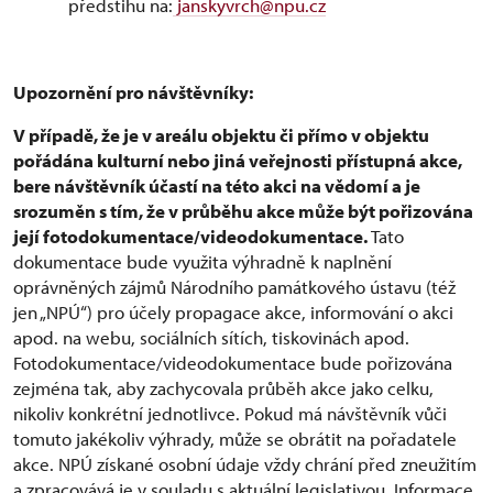
předstihu na:
janskyvrch@npu.cz
Upozornění pro návštěvníky:
V případě, že je v areálu objektu či přímo v objektu
pořádána kulturní nebo jiná veřejnosti přístupná akce,
bere návštěvník účastí na této akci na vědomí a je
srozuměn s tím, že v průběhu akce může být pořizována
její fotodokumentace/videodokumentace.
Tato
dokumentace bude využita výhradně k naplnění
oprávněných zájmů Národního památkového ústavu (též
jen „NPÚ“) pro účely propagace akce, informování o akci
apod. na webu, sociálních sítích, tiskovinách apod.
Fotodokumentace/videodokumentace bude pořizována
zejména tak, aby zachycovala průběh akce jako celku,
nikoliv konkrétní jednotlivce. Pokud má návštěvník vůči
tomuto jakékoliv výhrady, může se obrátit na pořadatele
akce. NPÚ získané osobní údaje vždy chrání před zneužitím
a zpracovává je v souladu s aktuální legislativou. Informace