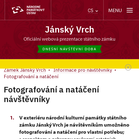
MENU
CS
Jánský Vrch
oficiální webová prezentace státního zámku
DNEŠNÍ NÁVŠTĚVNÍ DOBA
Zámek Jánský Vrch
Informace pro návštěvníky
Fotografování a natáčení
Fotografování a natáčení
návštěvníky
V exteriéru národní kulturní památky státního
zámku Jánský Vrch je návštěvníkům umožněno
fotografování a natáčení pro vlastní potřebu;
s respektem a ochranou soukromí ostatních