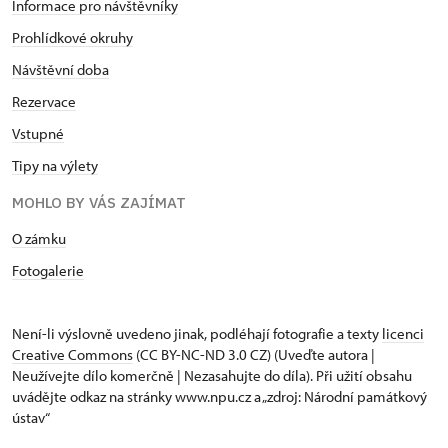
Informace pro návštěvníky
Prohlídkové okruhy
Návštěvní doba
Rezervace
Vstupné
Tipy na výlety
MOHLO BY VÁS ZAJÍMAT
O zámku
Fotogalerie
Není-li výslovně uvedeno jinak, podléhají fotografie a texty
licenci
Creative Commons
(CC BY-NC-ND 3.0 CZ) (Uveďte autora |
Neužívejte dílo komerčně | Nezasahujte do díla). Při užití obsahu
uvádějte odkaz na stránky www.npu.cz a „zdroj: Národní památkový
ústav“