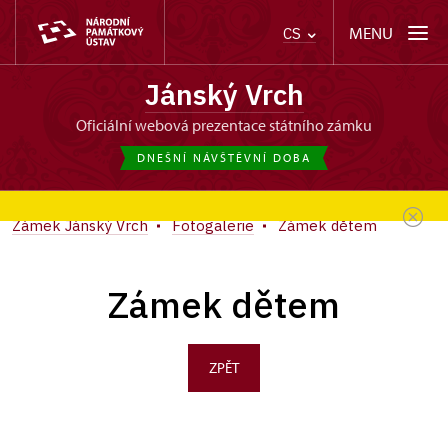
MENU
CS
Jánský Vrch
oficiální webová prezentace státního zámku
DNEŠNÍ NÁVŠTĚVNÍ DOBA
Zámek Jánský Vrch
Fotogalerie
Zámek dětem
Zámek dětem
ZPĚT