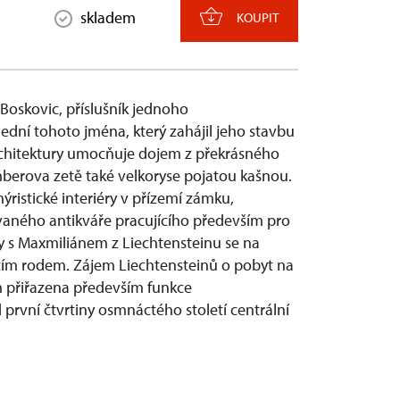
skladem
KOUPIT
Boskovic, příslušník jednoho
ední tohoto jména, který zahájil jeho stavbu
rchitektury umocňuje dojem z překrásného
berova zetě také velkoryse pojatou kašnou.
istické interiéry v přízemí zámku,
ného antikváře pracujícího především pro
 s Maxmiliánem z Liechtensteinu se na
ížecím rodem. Zájem Liechtensteinů o pobyt na
m přiřazena především funkce
d první čtvrtiny osmnáctého století centrální