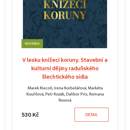
NOVINKA
V lesku knížecí koruny. Stavební a
kulturní dějiny raduňského
šlechtického sídla
Marek Kiecoň, Irena Korbelářová, Markéta
Kouřilová, Petr Kozák, Dalibor Prix, Romana
Rosová
530 Kč
DETAIL