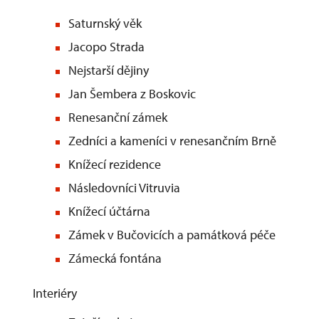
Saturnsk
Jacopo S
Nejstarší
Jan Šembera 
Renesančn
Zedníci a kameníci v r
Knížecí re
Následovníci
Knížecí ú
Zámek v Bučovicích a 
Zámecká f
Interi