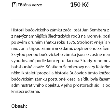
150 Kč
Tištěná verze
Historii bučovického zámku začal psát Jan Šembera z 
z nejvýznamnějších šlechtických rodů na Moravě, posl
po svém druhém sňatku roku 1575. Strohost vnější a
nádvoří s třípodlažními arkádami, doplněného za Šem
Skrytou perlou bučovického zámku jsou skvostné manýr
vybudované podle konceptu Jacopa Strady, renomova
habsburské císaře. Sňatkem Šemberovy dcery Kateřiny
několik staletí propojila historie Bučovic s tímto kn
bučovickém zámku postupně klesal a sídlu byla čase
administrativního objektu. V jeho prostorách sídlila o
knížecí účtárna.
Obsah: