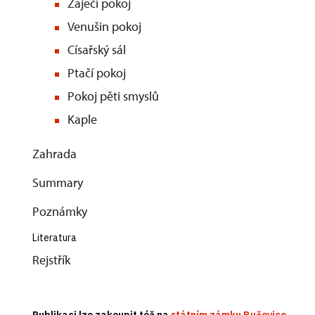
Zaječí 
Venušin 
Císařsk
Ptačí 
Pokoj pěti
Kap
Zahra
Summ
Pozná
Literatur
Rejstřík