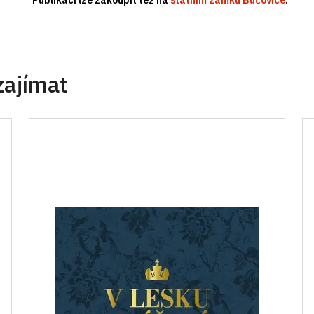
Publikaci lze zakoupit též na
státním zámku Bučovice
zajímat