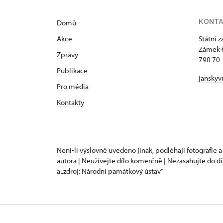
KONT
Domů
Akce
Státní 
Zámek 
Zprávy
790 70 
Publikace
janskyv
Pro média
Kontakty
Není-li výslovně uvedeno jinak, podléhají fotografie a
autora | Neužívejte dílo komerčně | Nezasahujte do dí
a „zdroj: Národní památkový ústav“