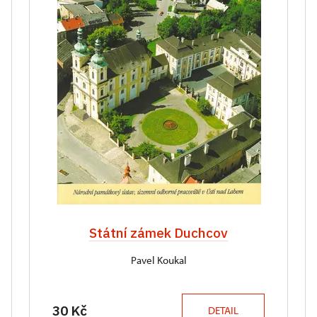
Státní zámek Duchcov
Pavel Koukal
30 Kč
DETAIL