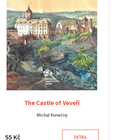
The Castle of Veveří
Michal Konečný
55 Kč
DETAIL