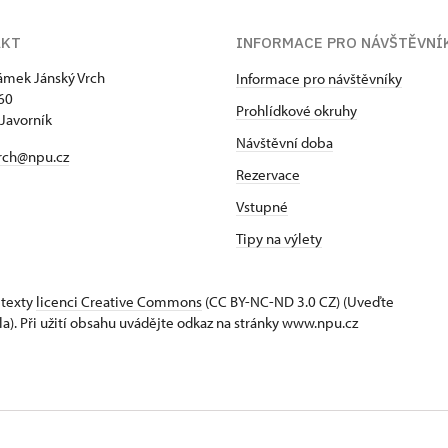
AKT
INFORMACE PRO NÁVŠTĚVNÍ
zámek Jánský Vrch
Informace pro návštěvníky
60
Prohlídkové okruhy
Javorník
Návštěvní doba
rch@npu.cz
Rezervace
Vstupné
Tipy na výlety
 texty
licenci Creative Commons
(CC BY-NC-ND 3.0 CZ) (Uveďte
la). Při užití obsahu uvádějte odkaz na stránky www.npu.cz