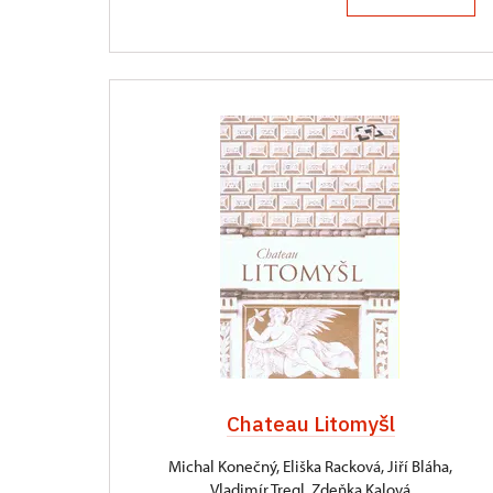
Chateau Litomyšl
Michal Konečný, Eliška Racková, Jiří Bláha,
Vladimír Tregl, Zdeňka Kalová