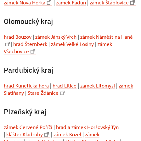
zámek Nová Horka
|
zámek Raduň
|
zámek Štáblovice
Olomoucký kraj
hrad Bouzov
|
zámek Jánský Vrch
|
zámek Náměšť na Hané
|
hrad Šternberk
|
zámek Velké Losiny
|
zámek
Všechovice
Pardubický kraj
hrad Kunětická hora
|
hrad Litice
|
zámek Litomyšl
|
zámek
Slatiňany
|
Staré Ždánice
Plzeňský kraj
zámek Červené Poříčí
|
hrad a zámek Horšovský Týn
|
klášter Kladruby
|
zámek Kozel
|
zámek