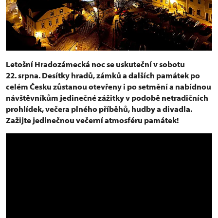
Letošní Hradozámecká noc se uskuteční v sobotu
22. srpna. Desítky hradů, zámků a dalších památek po
celém Česku zůstanou otevřeny i po setmění a nabídnou
návštěvníkům jedinečné zážitky v podobě netradičních
prohlídek, večera plného příběhů, hudby a divadla.
Zažijte jedinečnou večerní atmosféru památek!