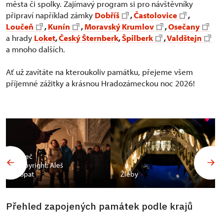
města či spolky. Zajímavý program si pro návštěvníky
připraví například zámky
Dobříš
,
Častolovice
,
Loučeň
,
Kunín
,
Moravský Krumlov
,
Osečany
a hrady
Loket
,
Český Šternberk
,
Špilberk
,
Valdštejn
a mnoho dalších.
Ať už zavítáte na kteroukoliv památku, přejeme všem
příjemné zážitky a krásnou Hradozámeckou noc 2026!
Valeč
Copyright: Aleš
Vopat
Žleby
Přehled zapojených památek podle krajů