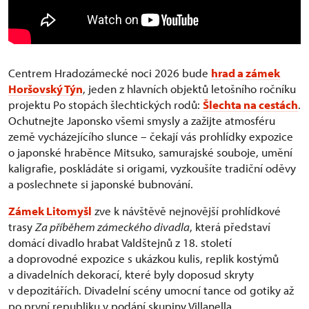
Centrem Hradozámecké noci 2026 bude
hrad a zámek
Horšovský Týn
, jeden z hlavních objektů letošního ročníku
projektu Po stopách šlechtických rodů:
Šlechta na cestách
.
Ochutnejte Japonsko všemi smysly a zažijte atmosféru
země vycházejícího slunce – čekají vás prohlídky expozice
o japonské hraběnce Mitsuko, samurajské souboje, umění
kaligrafie, poskládáte si origami, vyzkoušíte tradiční oděvy
a poslechnete si japonské bubnování.
Zámek Litomyšl
zve k návštěvě nejnovější prohlídkové
trasy
Za příběhem zámeckého divadla
, která představí
domácí divadlo hrabat Valdštejnů z 18. století
a doprovodné expozice s ukázkou kulis, replik kostýmů
a divadelních dekorací, které byly doposud skryty
v depozitářích. Divadelní scény umocní tance od gotiky až
po první republiku v podání skupiny Villanella.