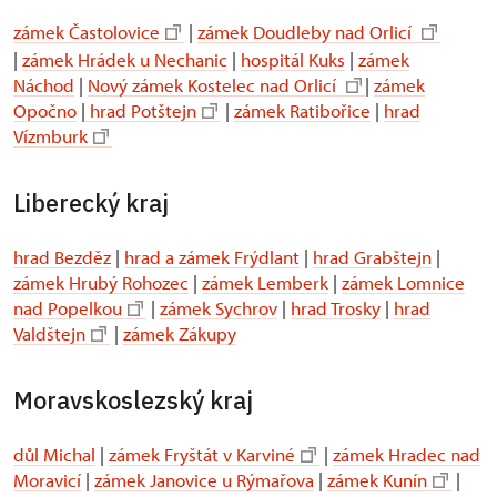
zámek Častolovice
|
zámek Doudleby nad Orlicí
|
zámek Hrádek u Nechanic
|
hospitál Kuks
|
zámek
Náchod
|
Nový zámek Kostelec nad Orlicí
|
zámek
Opočno
|
hrad Potštejn
|
zámek Ratibořice
|
hrad
Vízmburk
Liberecký kraj
hrad Bezděz
|
hrad a zámek Frýdlant
|
hrad Grabštejn
|
zámek Hrubý Rohozec
|
zámek Lemberk
|
zámek Lomnice
nad Popelkou
|
zámek Sychrov
|
hrad Trosky
|
hrad
Valdštejn
|
zámek Zákupy
Moravskoslezský kraj
důl Michal
|
zámek Fryštát v Karviné
|
zámek Hradec nad
Moravicí
|
zámek Janovice u Rýmařova
|
zámek Kunín
|