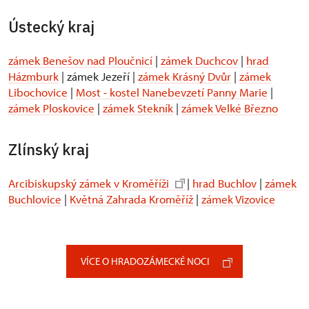
Ústecký kraj
zámek Benešov nad Ploučnicí
|
zámek Duchcov
|
hrad
Házmburk
| zámek Jezeří |
zámek Krásný Dvůr
|
zámek
Libochovice
|
Most - kostel Nanebevzetí Panny Marie
|
zámek Ploskovice
|
zámek Stekník
|
zámek Velké Březno
Zlínský kraj
Arcibiskupský zámek v Kroměříži
|
hrad Buchlov
|
zámek
Buchlovice
|
Květná Zahrada Kroměříž
|
zámek Vizovice
VÍCE O HRADOZÁMECKÉ NOCI