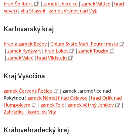
hrad Špilberk
|
zámek Uherčice
|
zámek Valtice
|
hrad
Veveří
|
vila Stiassni
|
zámek Vranov nad Dyjí
Karlovarský kraj
hrad a zámek Bečov
|
Chlum Svaté Maří, Poutní místo
|
zámek Kynžvart
|
hrad Loket
|
zámek Toužim
|
zámek Valeč
|
hrad Vildštejn
Kraj Vysočina
zámek Červená Řečice
| zámek Jaroměřice nad
Rokytnou |
zámek Náměšť nad Oslavou
|
hrad Orlík nad
Humpolcem
|
zámek Telč
|
zámek Větrný Jeníkov
|
Zahrádka - kostel sv. Víta
Královehradecký kraj