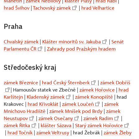
Manětín
|
zámek Nebílovy
|
klášter Plasy
|
hrad Rabí
|
hrad Švihov
|
Tachovský zámek
|
hrad Velhartice
Praha
Chvalský zámek
|
Klášter minoritů sv. Jakuba
|
Senát
Parlamentu ČR
|
Zahrady pod Pražským hradem
Středočeský kraj
zámek Březnice
|
hrad Český Šternberk
|
zámek Dobříš
| Hamousův statek ve Zbečně |
zámek Hořovice
|
hrad
Karlštejn
|
Kladenský zámek
|
zámek Konopiště
| hrad
Krakovec |
hrad Křivoklát
|
zámek Loučeň
|
zámek
Mnichovo Hradiště
|
zámek Mníšek pod Brdy
|
zámek
Neustupov
|
zámek Osečany
|
zámek Radim
|
zámek Řitka
|
klášter Sázava
|
Starý zámek Hořovice
|
hrad Točník
|
zámek Veltrusy
| hrad Žebrák |
zámek Žleby