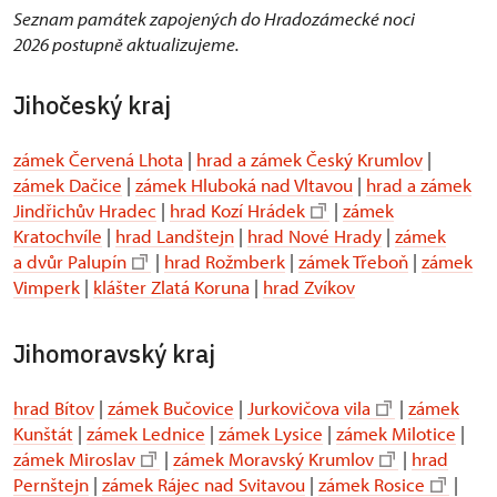
Seznam památek zapojených do Hradozámecké noci
2026 postupně aktualizujeme.
Jihočeský kraj
zámek Červená Lhota
|
hrad a zámek Český Krumlov
|
zámek Dačice
|
zámek Hluboká nad Vltavou
|
hrad a zámek
Jindřichův Hradec
|
hrad Kozí Hrádek
|
zámek
Kratochvíle
|
hrad Landštejn
|
hrad Nové Hrady
|
zámek
a dvůr Palupín
|
hrad Rožmberk
|
zámek Třeboň
|
zámek
Vimperk
|
klášter Zlatá Koruna
|
hrad Zvíkov
Jihomoravský kraj
hrad Bítov
|
zámek Bučovice
|
Jurkovičova vila
|
zámek
Kunštát
|
zámek Lednice
|
zámek Lysice
|
zámek Milotice
|
zámek Miroslav
|
zámek Moravský Krumlov
|
hrad
Pernštejn
|
zámek Rájec nad Svitavou
|
zámek Rosice
|