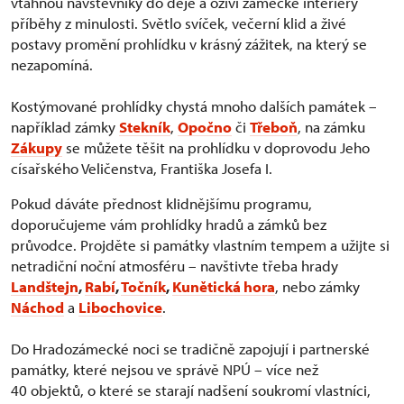
vtáhnou návštěvníky do děje a oživí zámecké interiéry
příběhy z minulosti. Světlo svíček, večerní klid a živé
postavy promění prohlídku v krásný zážitek, na který se
nezapomíná.
Kostýmované prohlídky chystá mnoho dalších památek –
například zámky
Stekník
,
Opočno
či
Třeboň
, na zámku
Zákupy
se můžete těšit na prohlídku v doprovodu Jeho
císařského Veličenstva, Františka Josefa I.
Pokud dáváte přednost klidnějšímu programu,
doporučujeme vám prohlídky hradů a zámků bez
průvodce. Projděte si památky vlastním tempem a užijte si
netradiční noční atmosféru – navštivte třeba hrady
Landštejn
,
Rabí
,
Točník
,
Kunětická hora
, nebo zámky
Náchod
a
Libochovice
.
Do Hradozámecké noci se tradičně zapojují i partnerské
památky, které nejsou ve správě NPÚ – více než
40 objektů, o které se starají nadšení soukromí vlastníci,