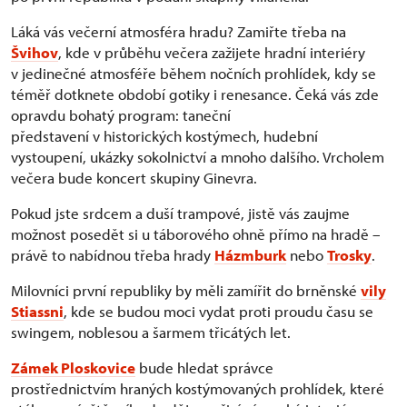
Láká vás večerní atmosféra hradu? Zamiřte třeba na
Švihov
, kde v průběhu večera zažijete hradní interiéry
v jedinečné atmosféře během nočních prohlídek, kdy se
téměř dotknete období gotiky i renesance. Čeká vás zde
opravdu bohatý program: taneční
představení v historických kostýmech, hudební
vystoupení, ukázky sokolnictví a mnoho dalšího. Vrcholem
večera bude koncert skupiny Ginevra.
Pokud jste srdcem a duší trampové, jistě vás zaujme
možnost posedět si u táborového ohně přímo na hradě –
právě to nabídnou třeba hrady
Házmburk
nebo
Trosky
.
Milovníci první republiky by měli zamířit do brněnské
vily
Stiassni
, kde se budou moci vydat proti proudu času se
swingem, noblesou a šarmem třicátých let.
Zámek Ploskovice
bude hledat správce
prostřednictvím hraných kostýmovaných prohlídek, které