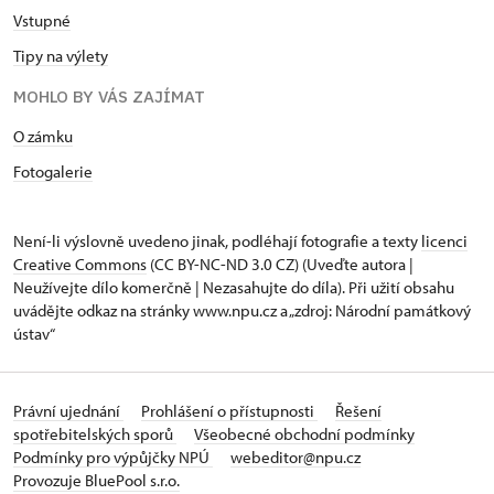
Vstupné
Tipy na výlety
MOHLO BY VÁS ZAJÍMAT
O zámku
Fotogalerie
Není-li výslovně uvedeno jinak, podléhají fotografie a texty
licenci
Creative Commons
(CC BY-NC-ND 3.0 CZ) (Uveďte autora |
Neužívejte dílo komerčně | Nezasahujte do díla). Při užití obsahu
uvádějte odkaz na stránky www.npu.cz a „zdroj: Národní památkový
ústav“
Právní ujednání
Prohlášení o přístupnosti
Řešení
spotřebitelských sporů
Všeobecné obchodní podmínky
Podmínky pro výpůjčky NPÚ
webeditor@npu.cz
Provozuje BluePool s.r.o.